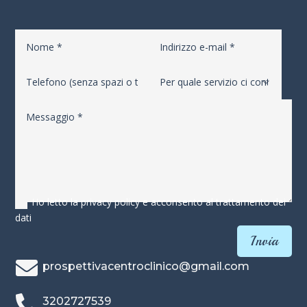
Ho letto la privacy policy e acconsento al trattamento dei
dati
Invia

prospettivacentroclinico@gmail.com

3202727539