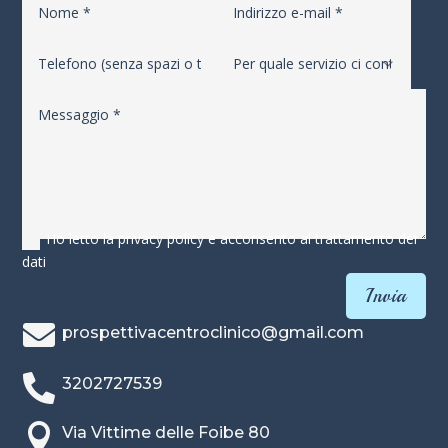
Ho letto la privacy policy e acconsento al trattamento dei
dati
Invia

prospettivacentroclinico@gmail.com

3202727539

Via Vittime delle Foibe 80