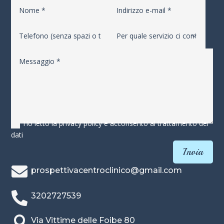
Ho letto la privacy policy e acconsento al trattamento dei
dati
Invia

prospettivacentroclinico@gmail.com

3202727539

Via Vittime delle Foibe 80