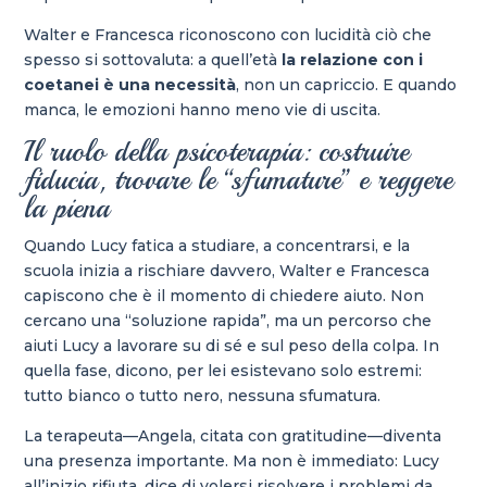
Walter e Francesca riconoscono con lucidità ciò che
spesso si sottovaluta: a quell’età
la relazione con i
coetanei è una necessità
, non un capriccio. E quando
manca, le emozioni hanno meno vie di uscita.
Il ruolo della psicoterapia: costruire
fiducia, trovare le “sfumature” e reggere
la piena
Quando Lucy fatica a studiare, a concentrarsi, e la
scuola inizia a rischiare davvero, Walter e Francesca
capiscono che è il momento di chiedere aiuto. Non
cercano una “soluzione rapida”, ma un percorso che
aiuti Lucy a lavorare su di sé e sul peso della colpa. In
quella fase, dicono, per lei esistevano solo estremi:
tutto bianco o tutto nero, nessuna sfumatura.
La terapeuta—Angela, citata con gratitudine—diventa
una presenza importante. Ma non è immediato: Lucy
all’inizio rifiuta, dice di volersi risolvere i problemi da