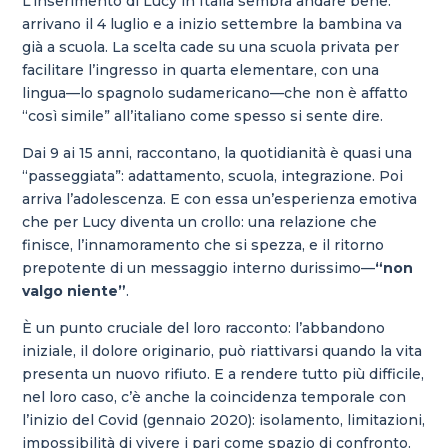
L’inserimento di Lucy in Italia sembra andare bene:
arrivano il 4 luglio e a inizio settembre la bambina va
già a scuola. La scelta cade su una scuola privata per
facilitare l’ingresso in quarta elementare, con una
lingua—lo spagnolo sudamericano—che non è affatto
“così simile” all’italiano come spesso si sente dire.
Dai 9 ai 15 anni, raccontano, la quotidianità è quasi una
“passeggiata”: adattamento, scuola, integrazione. Poi
arriva l’adolescenza. E con essa un’esperienza emotiva
che per Lucy diventa un crollo: una relazione che
finisce, l’innamoramento che si spezza, e il ritorno
prepotente di un messaggio interno durissimo—
“non
valgo niente”
.
È un punto cruciale del loro racconto: l’abbandono
iniziale, il dolore originario, può riattivarsi quando la vita
presenta un nuovo rifiuto. E a rendere tutto più difficile,
nel loro caso, c’è anche la coincidenza temporale con
l’inizio del Covid (gennaio 2020): isolamento, limitazioni,
impossibilità di vivere i pari come spazio di confronto.