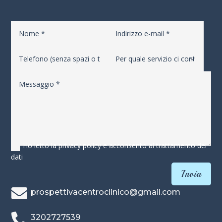
Ho letto la privacy policy e acconsento al trattamento dei
dati
Invia

prospettivacentroclinico@gmail.com

3202727539