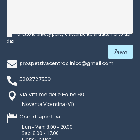
Ho letto la privacy policy e acconsento al trattamento dei
dati
Invia

prospettivacentroclinico@gmail.com

3202727539

Via Vittime delle Foibe 80
Noventa Vicentina (VI)

Orari di apertura:
Lun - Ven: 8.00 - 20.00
Sab: 8.00 - 17.00
Dom: Chiuso