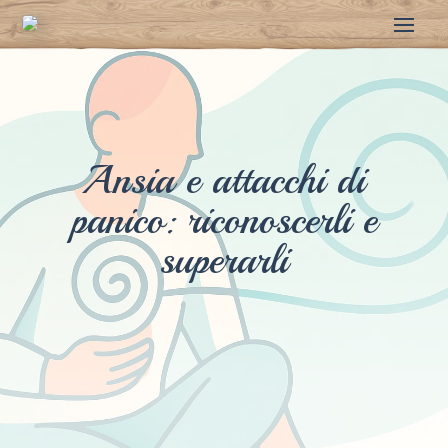
Ansia e attacchi di
panico: riconoscerli e
superarli